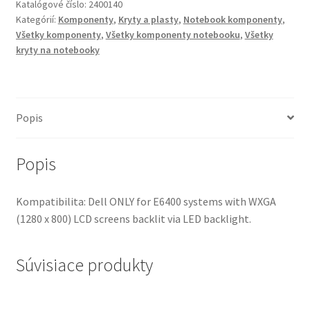
Katalógové číslo:
2400140
for
Kategórií:
Komponenty
,
Kryty a plasty
,
Notebook komponenty
,
Latitude
Všetky komponenty
,
Všetky komponenty notebooku
,
Všetky
E6400
kryty na notebooky
(PN:
0R150P)
Popis
Popis
Kompatibilita: Dell ONLY for E6400 systems with WXGA
(1280 x 800) LCD screens backlit via LED backlight.
Súvisiace produkty