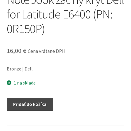
obchodné
for Latitude E6400 (PN:
podmienky
0R150P)
Wishlist
16,00
€
Cena vrátane DPH
Bronze | Dell
1 na sklade
množstvo
Pridať do košíka
Notebook
zadný
kryt
Dell