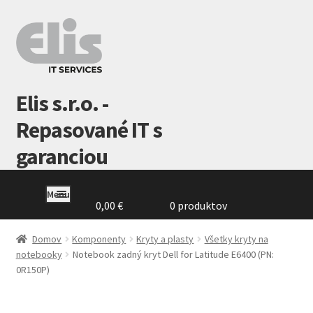
Preskočiť
Preskočiť
na
na
navigáciu
obsah
Elis s.r.o. -
Repasované IT s
garanciou
Menu
0,00
€
0 produktov
Domovská
stránka
Domov
Komponenty
Kryty a plasty
Všetky kryty na
notebooky
Notebook zadný kryt Dell for Latitude E6400 (PN:
0R150P)
GDPR