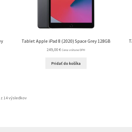
ey
Tablet Apple iPad 8 (2020) Space Grey 128GB
T
249,00
€
Cena vrátane DPH
Pridať do košíka
Zoradené
z 14 výsledkov
podľa
ceny:
od
najnižšej
po