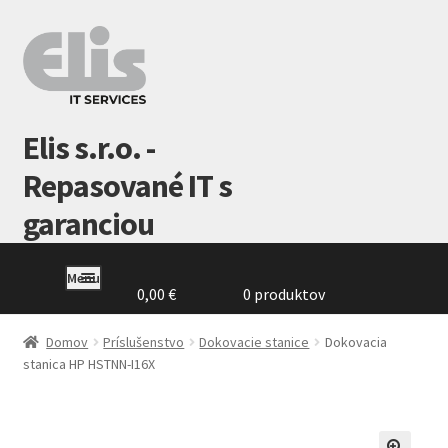
Preskočiť
Preskočiť
na
na
navigáciu
obsah
Elis s.r.o. -
Repasované IT s
garanciou
Menu
0,00
€
0 produktov
Domovská
stránka
Domov
Príslušenstvo
Dokovacie stanice
Dokovacia
stanica HP HSTNN-I16X
GDPR