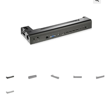
Košík
Môj účet
Obchod
obchod
Odstúpenie
od kúpnej
zmluvy
Pokladňa
Sample
Page
Všeobecné