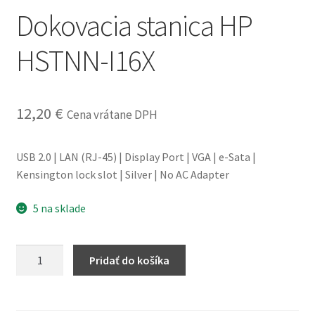
Dokovacia stanica HP
obchodné
podmienky
HSTNN-I16X
Wishlist
12,20
€
Cena vrátane DPH
USB 2.0 | LAN (RJ-45) | Display Port | VGA | e-Sata |
Kensington lock slot | Silver | No AC Adapter
5 na sklade
množstvo
Pridať do košíka
Dokovacia
stanica
HP