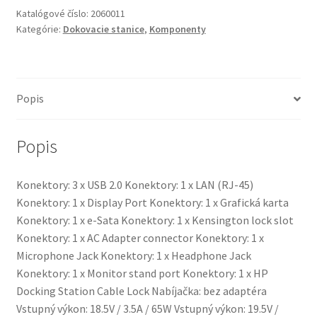
HSTNN-
Katalógové číslo:
2060011
I16X
Kategórie:
Dokovacie stanice
,
Komponenty
Popis
Popis
Konektory: 3 x USB 2.0 Konektory: 1 x LAN (RJ-45)
Konektory: 1 x Display Port Konektory: 1 x Grafická karta
Konektory: 1 x e-Sata Konektory: 1 x Kensington lock slot
Konektory: 1 x AC Adapter connector Konektory: 1 x
Microphone Jack Konektory: 1 x Headphone Jack
Konektory: 1 x Monitor stand port Konektory: 1 x HP
Docking Station Cable Lock Nabíjačka: bez adaptéra
Vstupný výkon: 18.5V / 3.5A / 65W Vstupný výkon: 19.5V /