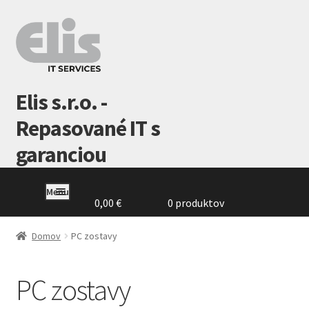
Preskočiť
Preskočiť
na
na
navigáciu
obsah
Elis s.r.o. -
Repasované IT s
garanciou
Menu
0,00
€
0 produktov
Domovská
stránka
Domov
PC zostavy
GDPR
PC zostavy