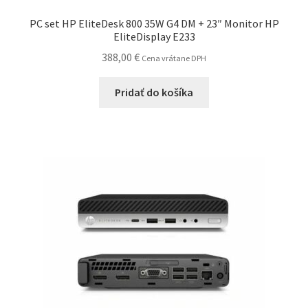
obchodné
PC set HP EliteDesk 800 35W G4 DM + 23″ Monitor HP
podmienky
EliteDisplay E233
388,00
€
Cena vrátane DPH
Wishlist
Pridať do košíka