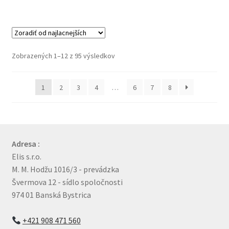
Zoradené
Zobrazených 1–12 z 95 výsledkov
podľa
ceny:
1
2
3
4
…
6
7
8
od
najnižšej
po
najvyššiu
Adresa :
Elis s.r.o.
M. M. Hodžu 1016/3 - prevádzka
Švermova 12 - sídlo spoločnosti
974 01 Banská Bystrica
+421 908 471 560