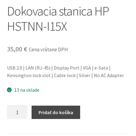
Dokovacia stanica HP
obchodné
podmienky
HSTNN-I15X
Wishlist
35,00
€
Cena vrátane DPH
USB 2.0 | LAN (RJ-45) | Display Port | VGA | e-Sata |
Kensington lock slot | Cable lock | Silver | No AC Adapter
13 na sklade
množstvo
Pridať do košíka
Dokovacia
stanica
HP