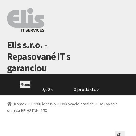
Preskočiť
Preskočiť
na
na
navigáciu
obsah
Elis s.r.o. -
Repasované IT s
garanciou
Menu
0,00
€
0 produktov
Domovská
stránka
Domov
Príslušenstvo
Dokovacie stanice
Dokovacia
stanica HP HSTNN-I15X
GDPR