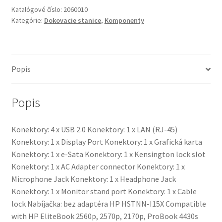
HSTNN-
Katalógové číslo:
2060010
I15X
Kategórie:
Dokovacie stanice
,
Komponenty
Popis
Popis
Konektory: 4 x USB 2.0 Konektory: 1 x LAN (RJ-45)
Konektory: 1 x Display Port Konektory: 1 x Grafická karta
Konektory: 1 x e-Sata Konektory: 1 x Kensington lock slot
Konektory: 1 x AC Adapter connector Konektory: 1 x
Microphone Jack Konektory: 1 x Headphone Jack
Konektory: 1 x Monitor stand port Konektory: 1 x Cable
lock Nabíjačka: bez adaptéra HP HSTNN-I15X Compatible
with HP EliteBook 2560p, 2570p, 2170p, ProBook 4430s