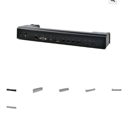
Košík
Môj účet
Obchod
obchod
Odstúpenie
od kúpnej
zmluvy
Pokladňa
Sample
Page
Všeobecné