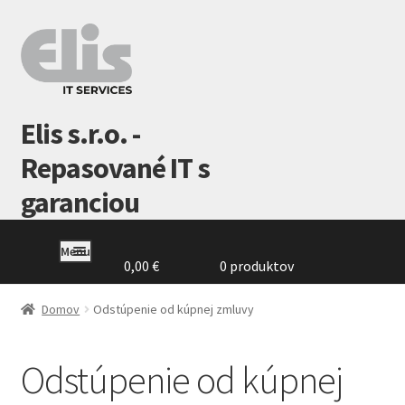
Preskočiť
Preskočiť
na
na
navigáciu
obsah
Elis s.r.o. -
Repasované IT s
garanciou
Menu
0,00
€
0 produktov
Domovská
stránka
Domov
Odstúpenie od kúpnej zmluvy
GDPR
Odstúpenie od kúpnej