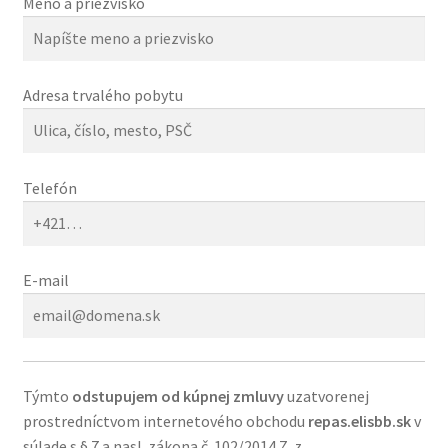
Meno a priezvisko
obchodné
podmienky
Adresa trvalého pobytu
Wishlist
Telefón
E-mail
Týmto
odstupujem od kúpnej zmluvy
uzatvorenej
prostredníctvom internetového obchodu
repas.elisbb.sk
v
súlade s § 7 a nasl. zákona č. 102/2014 Z. z.