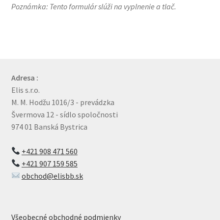
Poznámka: Tento formulár slúži na vyplnenie a tlač.
Adresa :
Elis s.r.o.
M. M. Hodžu 1016/3 - prevádzka
Švermova 12 - sídlo spoločnosti
974 01 Banská Bystrica
+421 908 471 560
+421 907 159 585
obchod@elisbb.sk
Všeobecné obchodné podmienky