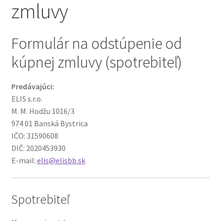
Košík
zmluvy
Môj účet
Formulár na odstúpenie od
Obchod
kúpnej zmluvy (spotrebiteľ)
obchod
Predávajúci:
ELIS s.r.o.
Odstúpenie
M. M. Hodžu 1016/3
od kúpnej
974 01 Banská Bystrica
zmluvy
IČO: 31590608
DIČ: 2020453930
Pokladňa
E-mail:
elis@elisbb.sk
Sample
Page
Spotrebiteľ
Všeobecné