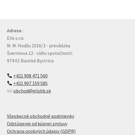
obchodné
podmienky
Adresa :
Wishlist
Elis s.r.o.
M. M. Hodžu 1016/3 - prevádzka
Švermova 12 - sídlo spoločnosti
974 01 Banská Bystrica
+421 908 471 560
+421 907 159 585
obchod@elisbb.sk
Všeobecné obchodné podmienky
Odstúpenie od kúpnej zmluvy
Ochrana osobných údajov (GDPR)