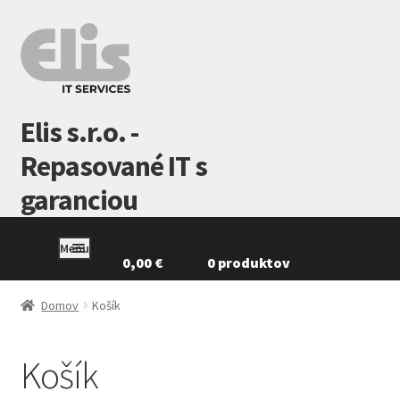
Preskočiť
Preskočiť
na
na
navigáciu
obsah
Elis s.r.o. -
Repasované IT s
garanciou
Menu
0,00
€
0 produktov
Domovská
stránka
Domov
Košík
GDPR
Košík