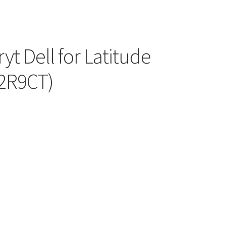
t Dell for Latitude
02R9CT)