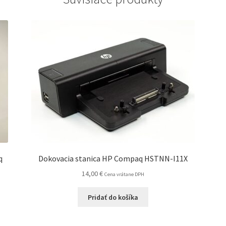
q
Dokovacia stanica HP Compaq HSTNN-I11X
14,00
€
Cena vrátane DPH
Pridať do košíka