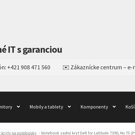
né IT s garanciou
nitory
Mobily a tablety
Komponenty
Koší
Obchod
obchod
Odstúpenie od kúpnej zmluvy
odné podmienky
Wishlist
y kryty na notebooky
Notebook zadný kryt Dell for Latitude 7390, No TS (