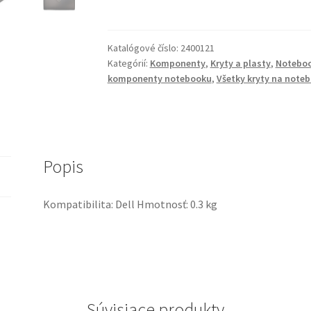
zadný
kryt
Dell
Katalógové číslo:
2400121
for
Kategórií:
Komponenty
,
Kryty a plasty
,
Notebo
Latitude
komponenty notebooku
,
Všetky kryty na note
7390,
No
TS
(PN:
Popis
02R9CT)
Kompatibilita: Dell Hmotnosť: 0.3 kg
Súvisiace produkty