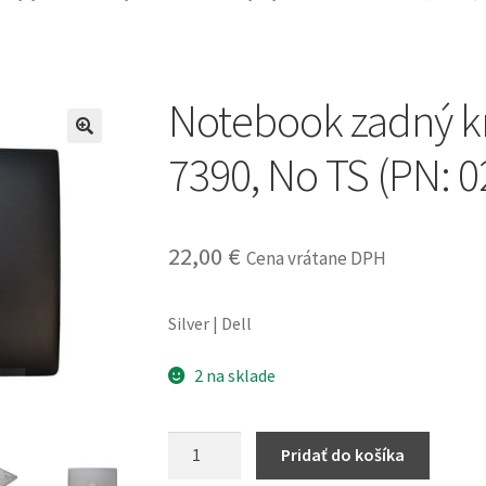
Notebook zadný kry
7390, No TS (PN: 
22,00
€
Cena vrátane DPH
Silver | Dell
2 na sklade
množstvo
Pridať do košíka
Notebook