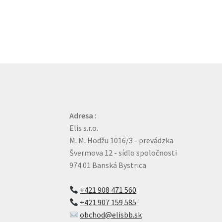
Adresa :
Elis s.r.o.
M. M. Hodžu 1016/3 - prevádzka
Švermova 12 - sídlo spoločnosti
974 01 Banská Bystrica
+421 908 471 560
+421 907 159 585
obchod@elisbb.sk