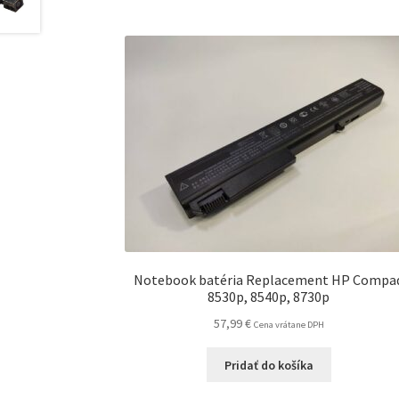
Notebook batéria Replacement HP Compa
8530p, 8540p, 8730p
57,99
€
Cena vrátane DPH
Pridať do košíka