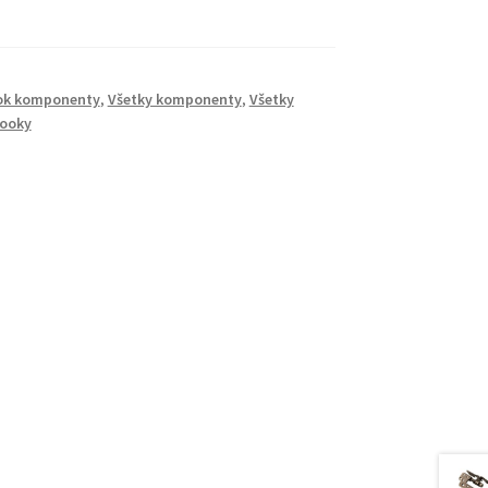
ok komponenty
,
Všetky komponenty
,
Všetky
booky