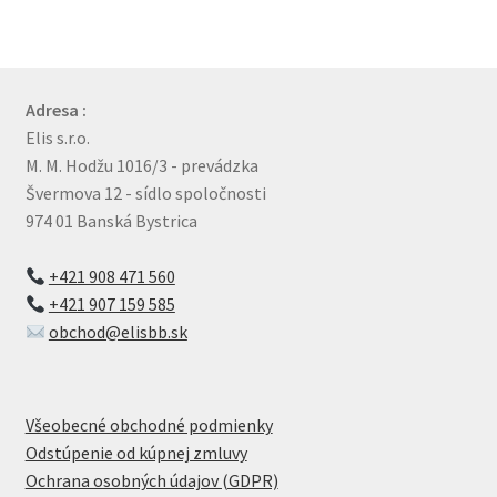
Adresa :
Elis s.r.o.
M. M. Hodžu 1016/3 - prevádzka
Švermova 12 - sídlo spoločnosti
974 01 Banská Bystrica
+421 908 471 560
+421 907 159 585
obchod@elisbb.sk
Všeobecné obchodné podmienky
Odstúpenie od kúpnej zmluvy
Ochrana osobných údajov (GDPR)