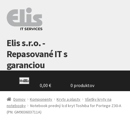
Preskočiť
Preskočiť
na
na
navigáciu
obsah
Elis s.r.o. -
Repasované IT s
garanciou
Menu
0,00
€
0 produktov
Domovská
stránka
Domov
Komponenty
Kryty a plasty
Všetky kryty na
notebooky
Notebook predný lcd kryt Toshiba for Portege Z30-A
(PN: GM903603711A)
GDPR