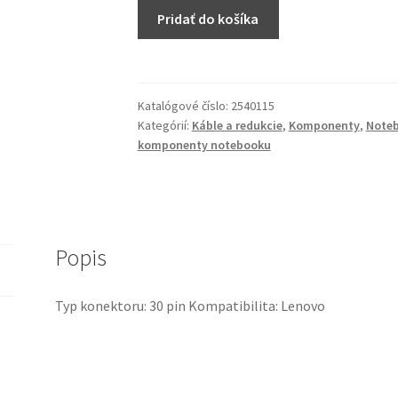
množstvo
Pridať do košíka
Notebook
LVDS
kábel
Lenovo
Katalógové číslo:
2540115
for
Kategórií:
Káble a redukcie
,
Komponenty
,
Note
ThinkPad
komponenty notebooku
L580
(PN:
01LW233,
DC02C00BG20)
Popis
Typ konektoru: 30 pin Kompatibilita: Lenovo