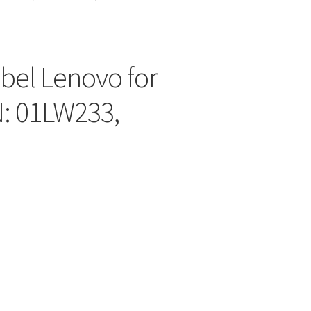
bel Lenovo for
: 01LW233,