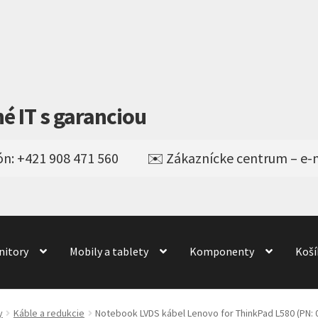
né IT s garanciou
nitory
Mobily a tablety
Komponenty
Koší
Obchod
obchod
Odstúpenie od kúpnej zmluvy
odné podmienky
Wishlist
y
Káble a redukcie
Notebook LVDS kábel Lenovo for ThinkPad L580 (PN