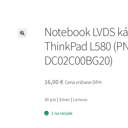
Notebook LVDS ká
ThinkPad L580 (PN
DC02C00BG20)
16,00
€
Cena vrátane DPH
30 pin | Silver | Lenovo
1 na sklade