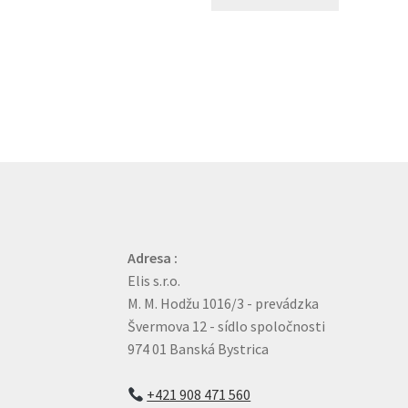
Adresa :
Elis s.r.o.
M. M. Hodžu 1016/3 - prevádzka
Švermova 12 - sídlo spoločnosti
974 01 Banská Bystrica
+421 908 471 560