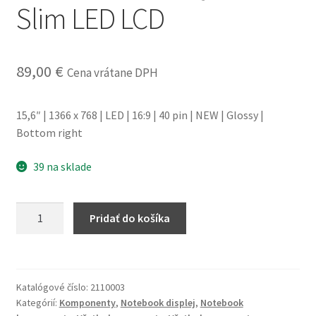
Slim LED LCD
obchodné
podmienky
89,00
€
Wishlist
Cena vrátane DPH
15,6″ | 1366 x 768 | LED | 16:9 | 40 pin | NEW | Glossy |
Bottom right
39 na sklade
množstvo
Pridať do košíka
Notebook
displej
15.6"
Slim
Katalógové číslo:
2110003
LED
Kategórií:
Komponenty
,
Notebook displej
,
Notebook