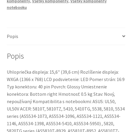
LCD
komponenty
,
Všetky komponenty
,
Všetky komponenty
notebooku
Popis
Popis
Uhlopriečka displeja: 15,6" (39,6 cm) Rozlíšenie displeja:
WXGA (1366 x 768) LCD podsvietenie: LED Pomer strán: 16:9
Typ konektoru: 40 pin Povrch: Glossy Umiestnenie
konektora: Bottom right Hmotnosť: 0.5 kg Stav: Nový,
nepoužívaný Kompatibilita s notebookmi: ASUS: UL50,
UL50V ACER: 5810T, 5810TZ, 5410, 5410TG, 5538, 5810, 5534
series (AS5534-1073, AS5534-1096, AS5534-1121, AS5534-
1146, AS5534-1398, AS5534-5410, AS5534-5950) , 5820,
5820TG series (AS5810T-8929, AS5810T-8952, AS5810TZ-