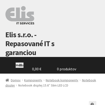
Preskočiť
Preskočiť
na
na
navigáciu
obsah
Elis s.r.o. -
Repasované IT s
garanciou
Menu
0,00
€
0 produktov
Domovská
stránka
Domov
Komponenty
Notebook komponenty
Notebook
displej
Notebook displej 15.6″ Slim LED LCD
GDPR