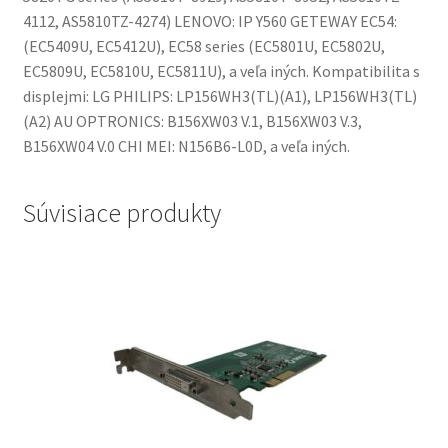
4112, AS5810TZ-4274) LENOVO: IP Y560 GETEWAY EC54:
(EC5409U, EC5412U), EC58 series (EC5801U, EC5802U,
EC5809U, EC5810U, EC5811U), a veľa iných. Kompatibilita s
displejmi: LG PHILIPS: LP156WH3(TL)(A1), LP156WH3(TL)
(A2) AU OPTRONICS: B156XW03 V.1, B156XW03 V.3,
B156XW04 V.0 CHI MEI: N156B6-L0D, a veľa iných.
Súvisiace produkty