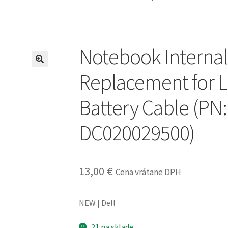
Notebook Internal
Replacement for L
Battery Cable (PN
DC020029500)
13,00
€
Cena vrátane DPH
NEW | Dell
21 na sklade