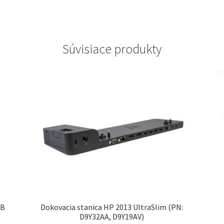
Súvisiace produkty
3B
Dokovacia stanica HP 2013 UltraSlim (PN:
D9Y32AA, D9Y19AV)