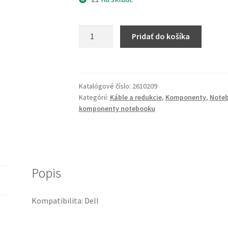
množstvo
Pridať do košíka
Notebook
Internal
Cable
Replacement
Katalógové číslo:
2610209
for
Kategórií:
Káble a redukcie
,
Komponenty
,
Note
Latitude
komponenty notebooku
7470,
Battery
Cable
(PN:
Popis
049W6G,
DC020029500)
Kompatibilita: Dell