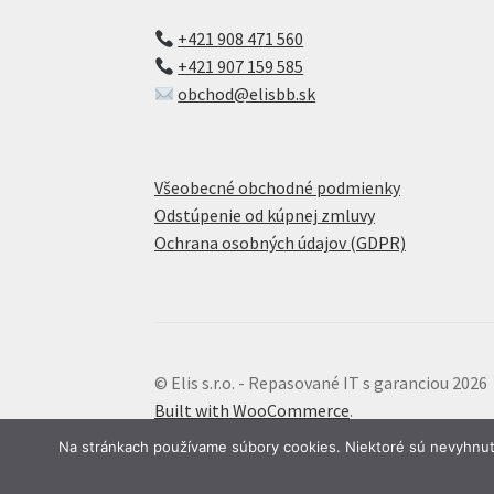
+421 908 471 560
+421 907 159 585
obchod@elisbb.sk
Všeobecné obchodné podmienky
Odstúpenie od kúpnej zmluvy
Ochrana osobných údajov (GDPR)
© Elis s.r.o. - Repasované IT s garanciou 2026
Built with WooCommerce
.
Na stránkach používame súbory cookies. Niektoré sú nevyhnutn