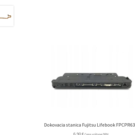
Dokovacia stanica Fujitsu Lifebook FPCPR6
6,90
€
Cena vrátane DPH