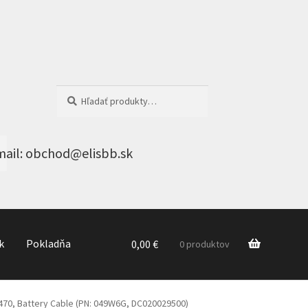
Hľadať:
Vyhľadávanie
k
Pokladňa
0,00
€
0 produktov
470, Battery Cable (PN: 049W6G, DC020029500)