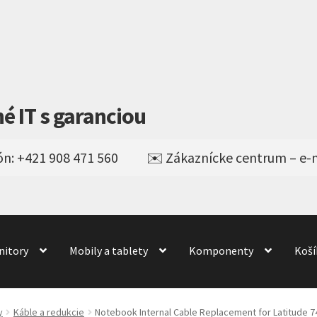
né IT s garanciou
nitory
Mobily a tablety
Komponenty
Koší
Obchod
obchod
Odstúpenie od kúpnej zmluvy
odné podmienky
Wishlist
y
Káble a redukcie
Notebook Internal Cable Replacement for Latitude 7