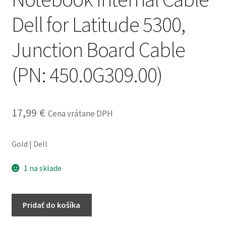
obchodné
Dell for Latitude 5300,
podmienky
Junction Board Cable
Wishlist
(PN: 450.0G309.00)
17,99
€
Cena vrátane DPH
Gold | Dell
1 na sklade
množstvo
Pridať do košíka
Notebook
Internal