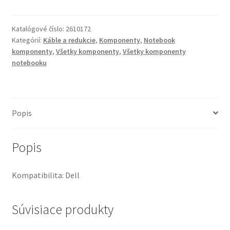
Cable
Dell
Katalógové číslo:
2610172
for
Kategórií:
Káble a redukcie
,
Komponenty
,
Notebook
Latitude
komponenty
,
Všetky komponenty
,
Všetky komponenty
5300,
notebooku
Junction
Board
Cable
Popis
(PN:
450.0G309.00)
Popis
Kompatibilita: Dell
Súvisiace produkty