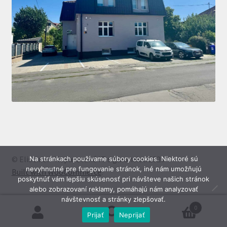
© Elis s.r.o. - Repasované IT s garanciou 2026
Na stránkach používame súbory cookies. Niektoré sú
nevyhnutné pre fungovanie stránok, iné nám umožňujú
Built with WooCommerce
.
poskytnúť vám lepšiu skúsenosť pri návšteve našich stránok
alebo zobrazovaní reklamy, pomáhajú nám analyzovať
návštevnosť a stránky zlepšovať.
0
Prijať
Neprijať
Hľadať:
Vyhľadávanie