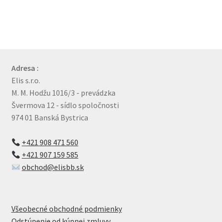
Adresa :
Elis s.r.o.
M. M. Hodžu 1016/3 - prevádzka
Švermova 12 - sídlo spoločnosti
974 01 Banská Bystrica
+421 908 471 560
+421 907 159 585
obchod@elisbb.sk
Všeobecné obchodné podmienky
Odstúpenie od kúpnej zmluvy