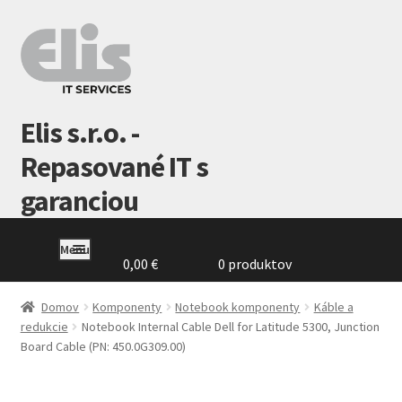
Preskočiť
Preskočiť
na
na
navigáciu
obsah
Elis s.r.o. -
Repasované IT s
garanciou
Menu
0,00
€
0 produktov
Domovská
stránka
Domov
Komponenty
Notebook komponenty
Káble a
redukcie
Notebook Internal Cable Dell for Latitude 5300, Junction
Board Cable (PN: 450.0G309.00)
GDPR