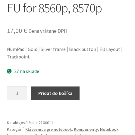
EU for 8560p, 8570p
obchodné
podmienky
17,00
€
Wishlist
Cena vrátane DPH
NumPad | Gold | Silver frame | Black button | EU Layout |
Trackpoint
27 na sklade
množstvo
Pridať do košíka
Notebook
keyboard
HP
EU
Katalógové číslo:
2100011
for
Kategórií:
Klávesnica pre notebook
,
Komponenty
,
Notebook