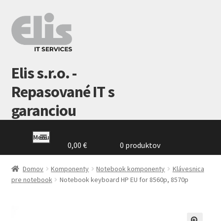
Preskočiť
Preskočiť
na
na
navigáciu
obsah
Elis s.r.o. -
Repasované IT s
garanciou
Menu
0,00
€
0 produktov
Domovská
stránka
Domov
Komponenty
Notebook komponenty
Klávesnica
pre notebook
Notebook keyboard HP EU for 8560p, 8570p
GDPR