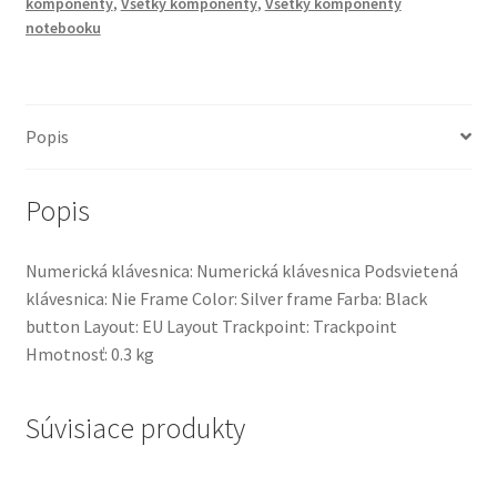
8560p,
komponenty
,
Všetky komponenty
,
Všetky komponenty
8570p
notebooku
Popis
Popis
Numerická klávesnica: Numerická klávesnica Podsvietená
klávesnica: Nie Frame Color: Silver frame Farba: Black
button Layout: EU Layout Trackpoint: Trackpoint
Hmotnosť: 0.3 kg
Súvisiace produkty