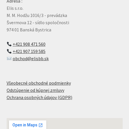
Adresa :
Elis s.r.o.
M. M. Hodžu 1016/3 - prevádzka
Švermova 12 - sídlo spoločnosti
974 01 Banská Bystrica
+421 908 471 560
+421 907 159 585
obchod@elisbb.sk
Všeobecné obchodné podmienky
Odstúpenie od kúpnej zmluvy
Ochrana osobných údajov (GDPR)