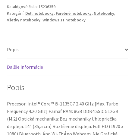
5420
Katalógové číslo:
15236359
Kategórií:
Dell notebooky
,
Farebné notebooky
,
Notebooky
,
Všetky notebooky
,
Windows 11 notebooky
Popis
Ďalšie informácie
Popis
Procesor: Intel® Core™ i5-1135G7 2.40 GHz [Max. Turbo
Frequency 4.20 Ghz] Pamäť RAM: 8GB DDR4 SSD: 512GB
(M.2) Optická mechanika: Bez mechaniky Uhlopriečka
displeja: 14" (35,5 cm) Rozlíšenie displeja: Full HD (1920 x
1080) Bluetooth: Áno Wi-Fi: Áno Webcam: Nie Grafická