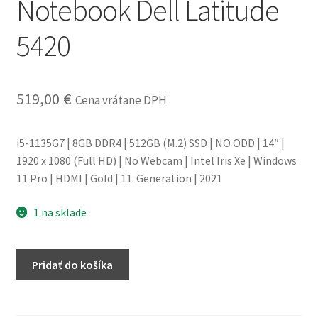
Notebook Dell Latitude
obchodné
5420
podmienky
Wishlist
519,00
€
Cena vrátane DPH
i5-1135G7 | 8GB DDR4 | 512GB (M.2) SSD | NO ODD | 14″ |
1920 x 1080 (Full HD) | No Webcam | Intel Iris Xe | Windows
11 Pro | HDMI | Gold | 11. Generation | 2021
1 na sklade
množstvo
Pridať do košíka
Notebook
Dell
Latitude