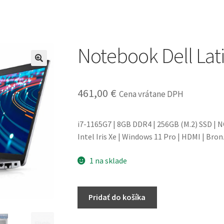
Notebook Dell Lat
461,00
€
Cena vrátane DPH
i7-1165G7 | 8GB DDR4 | 256GB (M.2) SSD | NO
Intel Iris Xe | Windows 11 Pro | HDMI | Bron
1 na sklade
množstvo
Pridať do košíka
Notebook
Dell