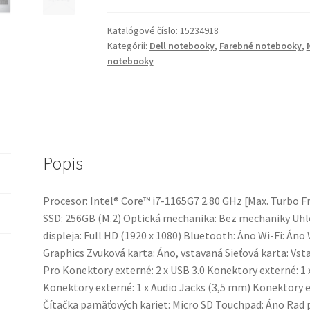
Latitude
5420
Katalógové číslo:
15234918
Kategórií:
Dell notebooky
,
Farebné notebooky
,
notebooky
Popis
Procesor: Intel® Core™ i7-1165G7 2.80 GHz [Max. Turbo 
SSD: 256GB (M.2) Optická mechanika: Bez mechaniky Uhlop
displeja: Full HD (1920 x 1080) Bluetooth: Áno Wi-Fi: Áno
Graphics Zvuková karta: Áno, vstavaná Sieťová karta: V
Pro Konektory externé: 2 x USB 3.0 Konektory externé: 1
Konektory externé: 1 x Audio Jacks (3,5 mm) Konektory 
Čítačka pamäťových kariet: Micro SD Touchpad: Áno Rad p