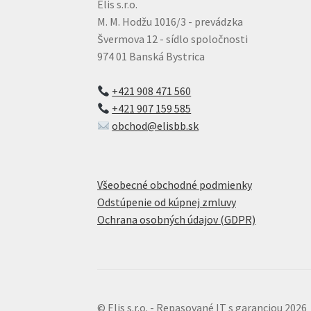
Elis s.r.o.
M. M. Hodžu 1016/3 - prevádzka
Švermova 12 - sídlo spoločnosti
974 01 Banská Bystrica
+421 908 471 560
+421 907 159 585
obchod@elisbb.sk
Všeobecné obchodné podmienky
Odstúpenie od kúpnej zmluvy
Ochrana osobných údajov (GDPR)
© Elis s.r.o. - Repasované IT s garanciou 2026