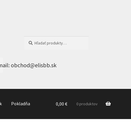
Hľadať:
Vyhľadávanie
k
Pokladňa
0,00
€
0 produktov