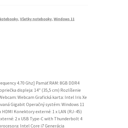
Notebooky
,
Všetky notebooky
,
Windows 11
Frequency 4.70 Ghz] Pamäť RAM: 8GB DDR4
riečka displeja: 14" (35,5 cm) Rozlíšenie
 Webcam: Webcam Grafická karta: Intel Iris Xe
stavaná Gigabit Operačný systém: Windows 11
 x HDMI Konektory externé: 1 x LAN (RJ-45)
externé: 2 x USB Type-C with Thunderbolt 4
rocesora: Intel Core i7 Generácia