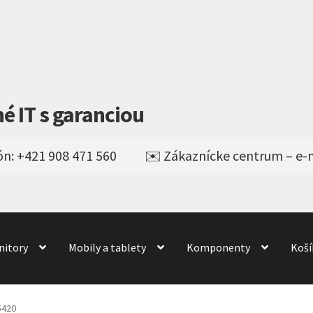
né IT s garanciou
nitory
Mobily a tablety
Komponenty
Koší
Obchod
obchod
Odstúpenie od kúpnej zmluvy
odné podmienky
Wishlist
5420