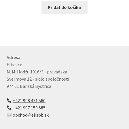
Pridať do košíka
Adresa :
Elis s.r.o.
M. M. Hodžu 1016/3 - prevádzka
Švermova 12 - sídlo spoločnosti
974 01 Banská Bystrica
+421 908 471 560
+421 907 159 585
obchod@elisbb.sk