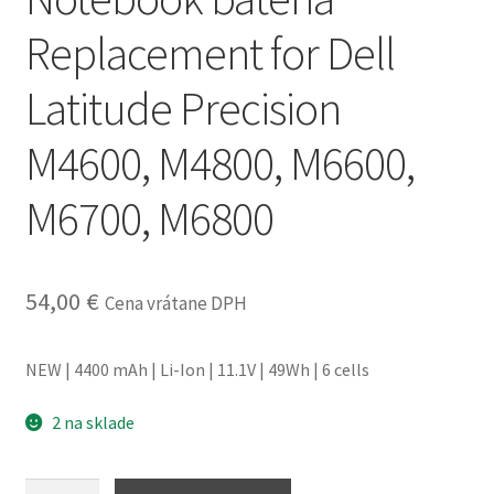
obchodné
Replacement for Dell
podmienky
Latitude Precision
Wishlist
M4600, M4800, M6600,
M6700, M6800
54,00
€
Cena vrátane DPH
NEW | 4400 mAh | Li-Ion | 11.1V | 49Wh | 6 cells
2 na sklade
množstvo