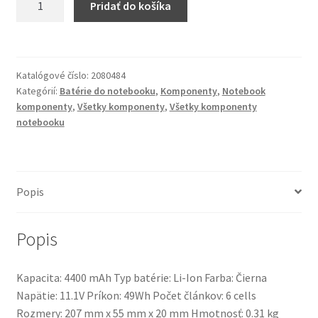
Pridať do košíka
Notebook
batéria
Replacement
for
Katalógové číslo:
2080484
Dell
Kategórií:
Batérie do notebooku
,
Komponenty
,
Notebook
Latitude
komponenty
,
Všetky komponenty
,
Všetky komponenty
Precision
notebooku
M4600,
M4800,
M6600,
Popis
M6700,
M6800
Popis
Kapacita: 4400 mAh Typ batérie: Li-Ion Farba: Čierna
Napätie: 11.1V Príkon: 49Wh Počet článkov: 6 cells
Rozmery: 207 mm x 55 mm x 20 mm Hmotnosť: 0.31 kg