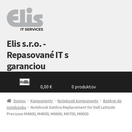
Preskočiť
Preskočiť
na
na
navigáciu
obsah
Elis s.r.o. -
Repasované IT s
garanciou
Menu
0,00
€
0 produktov
Domovská
stránka
Domov
Komponenty
Notebook komponenty
Batérie do
notebooku
Notebook batéria Replacement for Dell Latitude
Precision M4600, M4800, M6600, M6700, M6800
GDPR