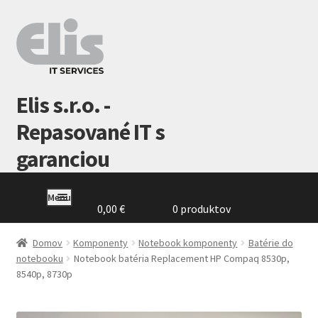
Preskočiť
Preskočiť
na
na
navigáciu
obsah
Elis s.r.o. -
Repasované IT s
garanciou
Menu
0,00
€
0 produktov
Domovská
stránka
Domov
Komponenty
Notebook komponenty
Batérie do
notebooku
Notebook batéria Replacement HP Compaq 8530p,
8540p, 8730p
GDPR