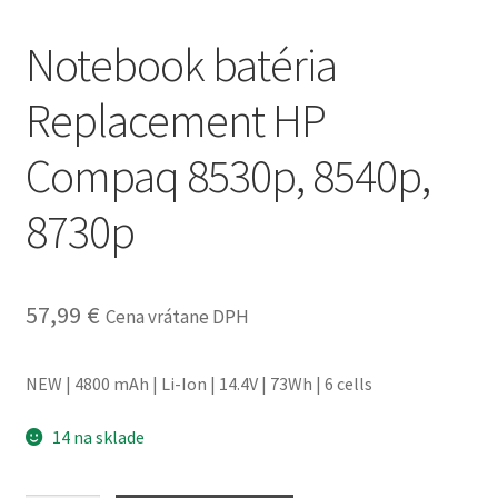
obchodné
Notebook batéria
podmienky
Replacement HP
Wishlist
Compaq 8530p, 8540p,
8730p
57,99
€
Cena vrátane DPH
NEW | 4800 mAh | Li-Ion | 14.4V | 73Wh | 6 cells
14 na sklade