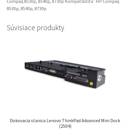
Compaq 8530p, 8540p, 8730p Kompatibilita : HP Compaq
8530p, 8540p, 8730p
Súvisiace produkty
Dokovacia stanica Lenovo ThinkPad Advanced Mini Dock
(2504)