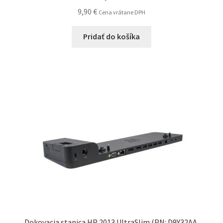
9,90
€
Cena vrátane DPH
Pridať do košíka
Dokovacia stanica HP 2013 UltraSlim (PN: D9Y32AA,