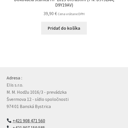
D9Y19AV)
39,90
€
Cena vrátane DPH
Pridať do košíka
Adresa :
Elis s.r.o.
M. M. Hodžu 1016/3 - prevádzka
Švermova 12 - sídlo spoločnosti
974 01 Banská Bystrica
+421 908 471 560
+421 907 159 585