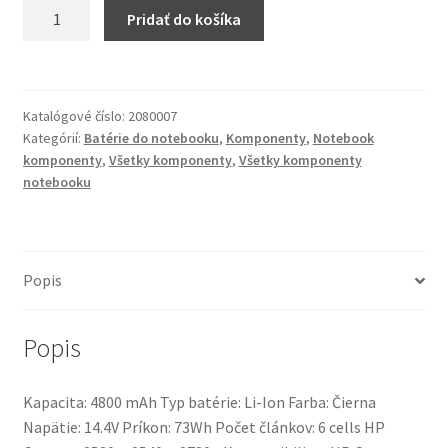
množstvo
Pridať do košíka
Notebook
batéria
Replacement
HP
Katalógové číslo:
2080007
Compaq
Kategórií:
Batérie do notebooku
,
Komponenty
,
Notebook
8530p,
komponenty
,
Všetky komponenty
,
Všetky komponenty
8540p,
notebooku
8730p
Popis
Popis
Kapacita: 4800 mAh Typ batérie: Li-Ion Farba: Čierna
Napätie: 14.4V Príkon: 73Wh Počet článkov: 6 cells HP