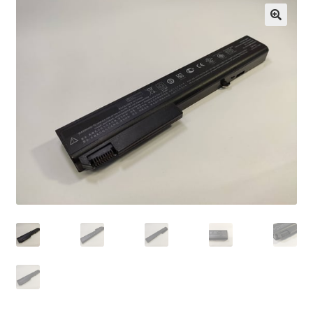
Košík
Môj účet
Obchod
obchod
Odstúpenie
od kúpnej
zmluvy
Pokladňa
Sample
Page
Všeobecné