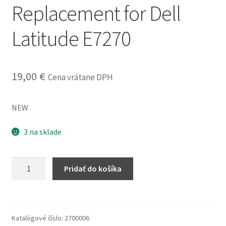
Replacement for Dell
obchodné
podmienky
Latitude E7270
Wishlist
19,00
€
Cena vrátane DPH
NEW
3 na sklade
množstvo
Pridať do košíka
Battery
Cable
Replacement
for
Katalógové číslo:
2700006