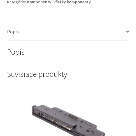
Dell
Kategórie:
Komponenty
,
Všetky komponenty
Latitude
E7270
Popis
Popis
Súvisiace produkty