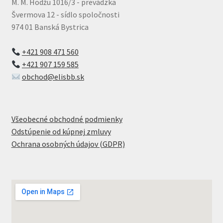
M. M. Hodžu 1016/3 - prevádzka
Švermova 12 - sídlo spoločnosti
974 01 Banská Bystrica
+421 908 471 560
+421 907 159 585
obchod@elisbb.sk
Všeobecné obchodné podmienky
Odstúpenie od kúpnej zmluvy
Ochrana osobných údajov (GDPR)