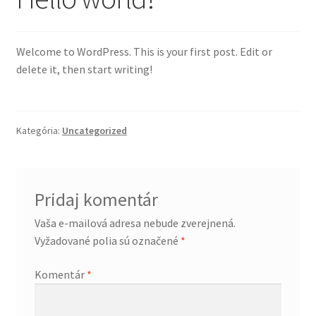
Košík
Môj účet
Welcome to WordPress. This is your first post. Edit or
delete it, then start writing!
Obchod
obchod
Kategória:
Uncategorized
Odstúpenie
od kúpnej
zmluvy
Pridaj komentár
Pokladňa
Vaša e-mailová adresa nebude zverejnená.
Vyžadované polia sú označené
*
Sample
Komentár
*
Page
Všeobecné