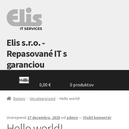
Preskočiť
Preskočiť
na
na
navigáciu
obsah
Elis s.r.o. -
Repasované IT s
garanciou
Menu
0,00
€
0 produktov
Domovská
stránka
Domov
Uncategorized
Hello world!
GDPR
Uverejnené
27 decembra, 2025
od
admin
—
Vložiť komentár
Hello world!