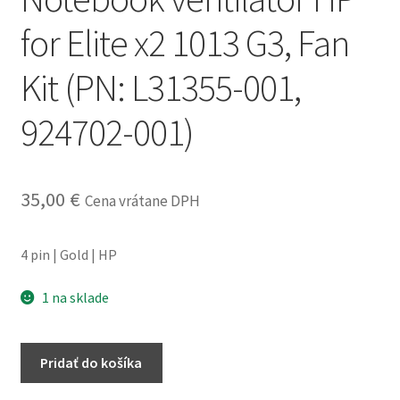
obchodné
for Elite x2 1013 G3, Fan
podmienky
Kit (PN: L31355-001,
Wishlist
924702-001)
35,00
€
Cena vrátane DPH
4 pin | Gold | HP
1 na sklade
množstvo
Pridať do košíka
Notebook
ventilátor