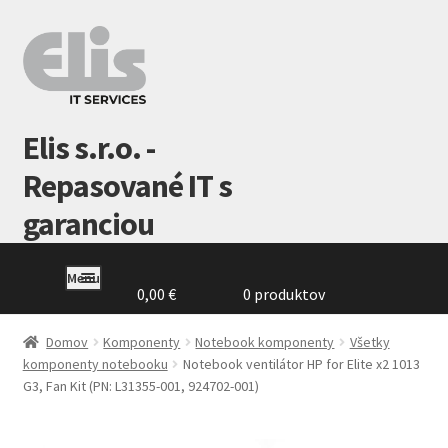
Preskočiť
Preskočiť
na
na
navigáciu
obsah
Elis s.r.o. -
Repasované IT s
garanciou
Menu
0,00
€
0 produktov
Domovská
stránka
Domov
Komponenty
Notebook komponenty
Všetky
komponenty notebooku
Notebook ventilátor HP for Elite x2 1013
G3, Fan Kit (PN: L31355-001, 924702-001)
GDPR