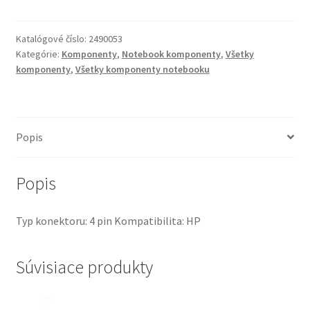
HP
for
Katalógové číslo:
2490053
Elite
Kategórie:
Komponenty
,
Notebook komponenty
,
Všetky
x2
komponenty
,
Všetky komponenty notebooku
1013
G3,
Fan
Kit
Popis
(PN:
L31355-
Popis
001,
924702-
Typ konektoru: 4 pin Kompatibilita: HP
001)
Súvisiace produkty