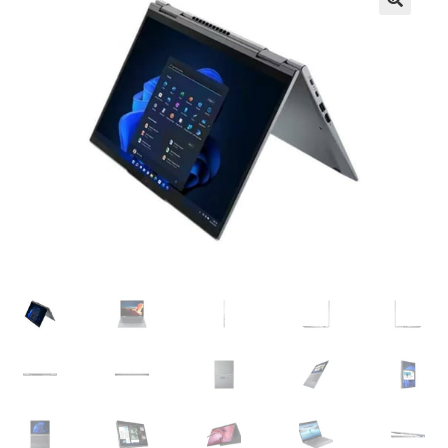
Košík
Môj účet
Obchod
obchod
Odstúpenie
od kúpnej
zmluvy
Pokladňa
Sample
Page
Všeobecné