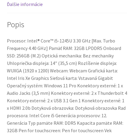
Ďalšie informácie
Popis
Procesor: Intel® Core™ i5-1245U 3.30 GHz [Max. Turbo
Frequency 4.40 GHz] Pamäť RAM: 32GB LPDDR5 Onboard
SSD: 256GB (M.2) Optická mechanika: Bez mechaniky
Uhlopriečka displeja: 14" (35,5 cm) Rozlíšenie displeja:
WUXGA (1920 x 1200) Webcam: Webcam Grafická karta:
Intel Iris Xe Graphics Sieťová karta: Vstavaná Gigabit
Operačný systém: Windows 11 Pro Konektory externé: 1 x
Audio Jacks (3,5 mm) Konektory externé: 2 x Thunderbolt 4
Konektory externé: 2 x USB 3.1 Gen 1 Konektory externé: 1
x HDMI 2.0b Dotyková obrazovka: Dotyková obrazovka Rad
procesora: Intel Core i5 Generácia procesorov: 12.
Generácia Typ pamäte RAM: DDR5 Kapacita pamäte RAM:
32GB Pen for touchscreen: Pen for touchscreen Vek