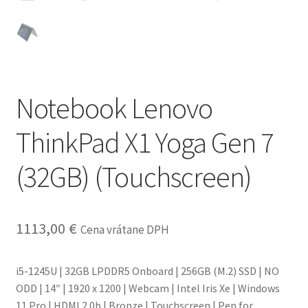
obchodné
podmienky
Wishlist
Notebook Lenovo
ThinkPad X1 Yoga Gen 7
(32GB) (Touchscreen)
1113,00
€
Cena vrátane DPH
i5-1245U | 32GB LPDDR5 Onboard | 256GB (M.2) SSD | NO
ODD | 14″ | 1920 x 1200 | Webcam | Intel Iris Xe | Windows
11 Pro | HDMI 2.0b | Bronze | Touchscreen | Pen for