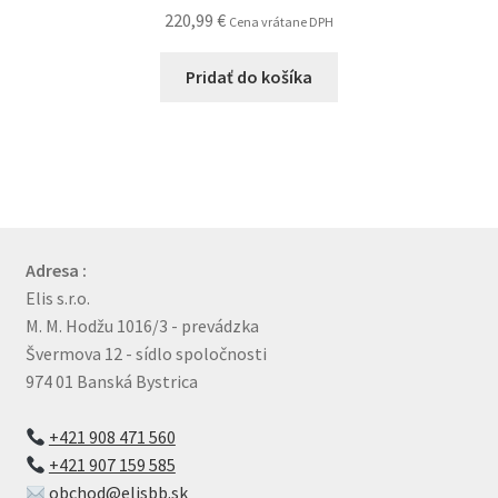
220,99
€
Cena vrátane DPH
Pridať do košíka
Adresa :
Elis s.r.o.
M. M. Hodžu 1016/3 - prevádzka
Švermova 12 - sídlo spoločnosti
974 01 Banská Bystrica
+421 908 471 560
+421 907 159 585
obchod@elisbb.sk