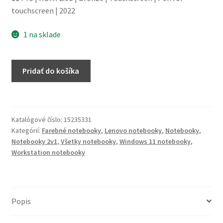
touchscreen | 2022
1 na sklade
množstvo
Pridať do košíka
Notebook
Lenovo
ThinkPad
X1
Katalógové číslo:
15235331
Yoga
Kategórií:
Farebné notebooky
,
Lenovo notebooky
,
Notebooky
,
Gen
Notebooky 2v1
,
Všetky notebooky
,
Windows 11 notebooky
,
7
Workstation notebooky
(32GB)
(Touchscreen)
Popis