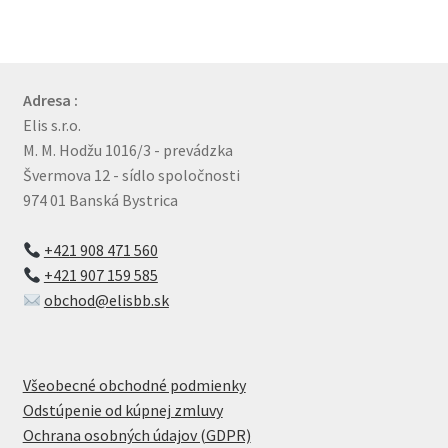
Adresa :
Elis s.r.o.
M. M. Hodžu 1016/3 - prevádzka
Švermova 12 - sídlo spoločnosti
974 01 Banská Bystrica
+421 908 471 560
+421 907 159 585
obchod@elisbb.sk
Všeobecné obchodné podmienky
Odstúpenie od kúpnej zmluvy
Ochrana osobných údajov (GDPR)