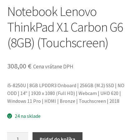
Notebook Lenovo
obchodné
podmienky
ThinkPad X1 Carbon G6
Wishlist
(8GB) (Touchscreen)
308,00
€
Cena vrátane DPH
i5-8250U | 8GB LPDDR3 Onboard | 256GB (M.2) SSD | NO
ODD | 14″ | 1920 x 1080 (Full HD) | Webcam | UHD 620 |
Windows 11 Pro | HDMI | Bronze | Touchscreen | 2018
24 na sklade
množstvo
Pridať do košíka