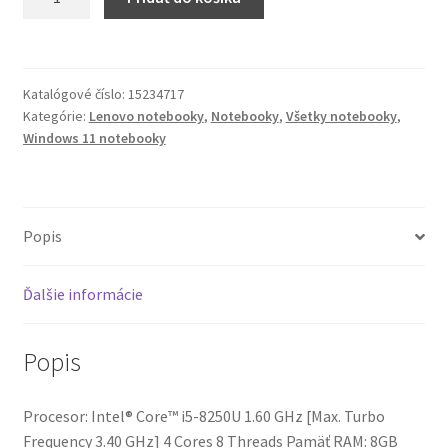
Notebook
Lenovo
ThinkPad
X1
Katalógové číslo:
15234717
Carbon
Kategórie:
Lenovo notebooky
,
Notebooky
,
Všetky notebooky
,
G6
Windows 11 notebooky
(8GB)
(Touchscreen)
Popis
Ďalšie informácie
Popis
Procesor: Intel® Core™ i5-8250U 1.60 GHz [Max. Turbo
Frequency 3.40 GHz] 4 Cores 8 Threads Pamäť RAM: 8GB