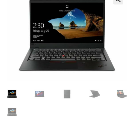
Košík
Môj účet
Obchod
obchod
Odstúpenie
od kúpnej
zmluvy
Pokladňa
Sample
Page
Všeobecné