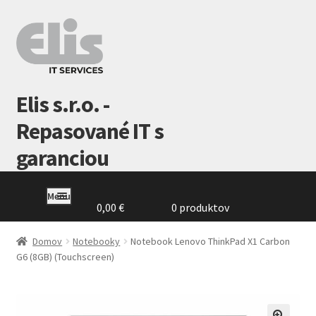
Preskočiť
Preskočiť
na
na
navigáciu
obsah
Elis s.r.o. -
Repasované IT s
garanciou
Menu
0,00
€
0 produktov
Domovská
stránka
Domov
Notebooky
Notebook Lenovo ThinkPad X1 Carbon
G6 (8GB) (Touchscreen)
GDPR