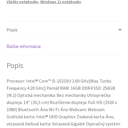
1
Všetky notebooky
,
Windows 11 notebooky
Popis
Ďalšie informácie
Popis
Procesor: Intel® Core™ i5-10210U 1.60 GHz[Max. Turbo
Frequency 4.20 GHz] Pamäť RAM: 16GB DDR4 SSD: 256GB
(M.2) Optická mechanika: Bez mechaniky Uhlopriečka
displeja: 14" (35,5 cm) Rozlíšenie displeja: Full HD (1920 x
1080) Bluetooth: Áno Wi-Fi: Áno Webcam: Webcam
Grafická karta: Intel® UHD Graphics Zvuková karta: Áno,
vstavaná Sieťová karta: Vstavaná Gigabit Operačný systém: