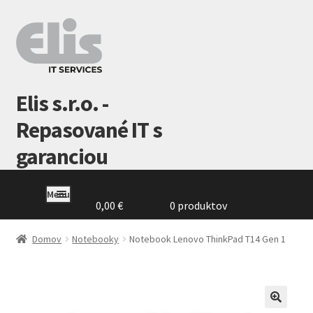
Preskočiť
Preskočiť
na
na
navigáciu
obsah
Elis s.r.o. -
Repasované IT s
garanciou
Menu
0,00
€
0 produktov
Domovská
stránka
Domov
Notebooky
Notebook Lenovo ThinkPad T14 Gen 1
GDPR