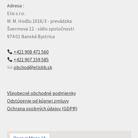
Adresa :
Elis s.r.o.
M. M. Hodžu 1016/3 - prevádzka
Švermova 12 - sídlo spoločnosti
974 01 Banská Bystrica
+421 908 471 560
+421 907 159 585
obchod@elisbb.sk
Všeobecné obchodné podmienky
Odstúpenie od kúpnej zmluvy
Ochrana osobných údajov (GDPR)