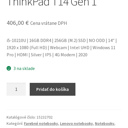
ThinkPad T14 Gen 1
obchodné
podmienky
406,00
€
Cena vrátane DPH
Wishlist
i5-10210U | 16GB DDR4 | 256GB (M.2) SSD | NO ODD | 14″ |
1920 x 1080 (Full HD) | Webcam | Intel UHD | Windows 11
Pro | HDMI | Silver | IPS | 4G Modem | 2020
3 na sklade
množstvo
Pridať do košíka
Notebook
Lenovo
ThinkPad
T14
Katalógové číslo:
15232702
Gen
Kategórií:
Farebné notebooky
,
Lenovo notebooky
,
Notebooky
,