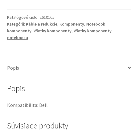
Cable
Dell
Katalógové číslo:
2610165
for
Kategórií:
Káble a redukcie
,
Komponenty
,
Notebook
Latitude
komponenty
,
Všetky komponenty
,
Všetky komponenty
7390,
notebooku
Ribbon
Cable
for
Popis
Touchpad
(PN:
0NTN32)
Popis
Kompatibilita: Dell
Súvisiace produkty