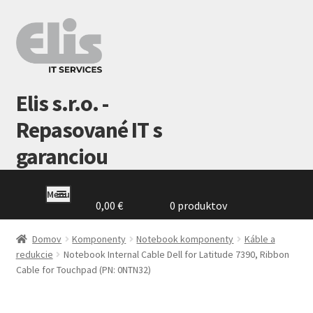
Preskočiť
Preskočiť
na
na
navigáciu
obsah
Elis s.r.o. -
Repasované IT s
garanciou
Menu
0,00
€
0 produktov
Domovská
stránka
Domov
Komponenty
Notebook komponenty
Káble a
redukcie
Notebook Internal Cable Dell for Latitude 7390, Ribbon
Cable for Touchpad (PN: 0NTN32)
GDPR