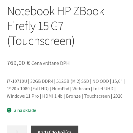
Notebook HP ZBook
obchodné
podmienky
Firefly 15 G7
Wishlist
(Touchscreen)
769,00
€
Cena vrátane DPH
i7-10710U | 32GB DDR4 | 512GB (M.2) SSD | NO ODD | 15,6″ |
1920 x 1080 (Full HD) | NumPad | Webcam | Intel UHD |
Windows 11 Pro | HDMI 1.4b | Bronze | Touchscreen | 2020
3 na sklade
množstvo
Pridať do košíka