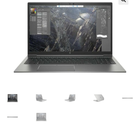
Košík
Môj účet
Obchod
obchod
Odstúpenie
od kúpnej
zmluvy
Pokladňa
Sample
Page
Všeobecné