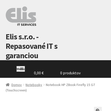
Preskočiť
Preskočiť
na
na
navigáciu
obsah
Elis s.r.o. -
Repasované IT s
garanciou
Menu
0,00
€
0 produktov
Domovská
stránka
Domov
Notebooky
Notebook HP ZBook Firefly 15 G7
(Touchscreen)
GDPR