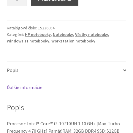
Notebook
HP
ZBook
Firefly
Katalógové číslo:
15236054
15
Kategórií:
HP notebooky
,
Notebooky
,
Všetky notebooky
,
G7
Windows 11 notebooky
,
Workstation notebooky
(Touchscreen)
Popis
Ďalšie informácie
Popis
Procesor: Intel® Core™ i7-10710UH 1.10 GHz [Max. Turbo
Frequency 4.70 GHz] Pamäť RAM: 32GB DDR4 SSD: 512GB