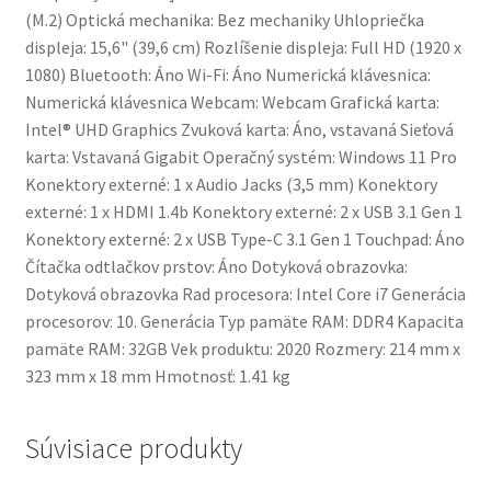
(M.2) Optická mechanika: Bez mechaniky Uhlopriečka
displeja: 15,6" (39,6 cm) Rozlíšenie displeja: Full HD (1920 x
1080) Bluetooth: Áno Wi-Fi: Áno Numerická klávesnica:
Numerická klávesnica Webcam: Webcam Grafická karta:
Intel® UHD Graphics Zvuková karta: Áno, vstavaná Sieťová
karta: Vstavaná Gigabit Operačný systém: Windows 11 Pro
Konektory externé: 1 x Audio Jacks (3,5 mm) Konektory
externé: 1 x HDMI 1.4b Konektory externé: 2 x USB 3.1 Gen 1
Konektory externé: 2 x USB Type-C 3.1 Gen 1 Touchpad: Áno
Čítačka odtlačkov prstov: Áno Dotyková obrazovka:
Dotyková obrazovka Rad procesora: Intel Core i7 Generácia
procesorov: 10. Generácia Typ pamäte RAM: DDR4 Kapacita
pamäte RAM: 32GB Vek produktu: 2020 Rozmery: 214 mm x
323 mm x 18 mm Hmotnosť: 1.41 kg
Súvisiace produkty