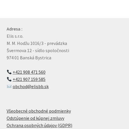
Adresa :
Elis s.r.o.
M. M. Hodžu 1016/3 - prevádzka
Švermova 12 - sídlo spoločnosti
974 01 Banská Bystrica
+421 908 471 560
+421 907 159 585
obchod@elisbb.sk
Všeobecné obchodné podmienky
Odstúpenie od kúpnej zmluvy
Ochrana osobných údajov (GDPR)