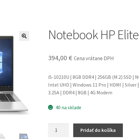
Notebook HP Elit
394,00
€
Cena vrátane DPH
i5-10210U | 8GB DDR4 | 256GB (M.2) SSD | NO
Intel UHD | Windows 11 Pro | HDMI | Silver | 
3.25A | DDR4 | 8GB | 4G Modem
40 na sklade
množstvo
Pridať do košíka
Notebook