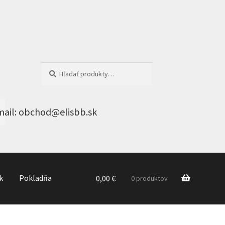
Hľadať:
Vyhľadávanie
k
Pokladňa
0,00
€
0 produktov