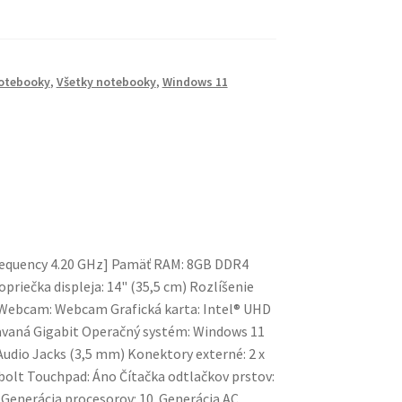
otebooky
,
Všetky notebooky
,
Windows 11
Frequency 4.20 GHz] Pamäť RAM: 8GB DDR4
riečka displeja: 14" (35,5 cm) Rozlíšenie
no Webcam: Webcam Grafická karta: Intel® UHD
stavaná Gigabit Operačný systém: Windows 11
Audio Jacks (3,5 mm) Konektory externé: 2 x
bolt Touchpad: Áno Čítačka odtlačkov prstov:
 Generácia procesorov: 10. Generácia AC