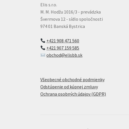
Elis s.r.o.
M. M. Hodžu 1016/3 - prevádzka
Švermova 12 - sídlo spoločnosti
974 01 Banská Bystrica
+421 908 471 560
+421 907 159 585
obchod@elisbb.sk
Všeobecné obchodné podmienky
Odstúpenie od kúpnej zmluvy
Ochrana osobných údajov (GDPR)