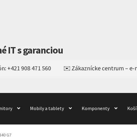
né IT s garanciou
nitory
Mobily a tablety
Komponenty
Koší
Obchod
obchod
Odstúpenie od kúpnej zmluvy
odné podmienky
Wishlist
840 G7