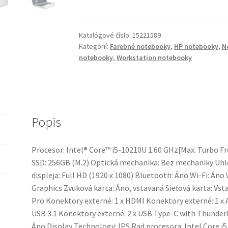
HP
EliteBook
840
Katalógové číslo:
15221589
G7
Kategórií:
Farebné notebooky
,
HP notebooky
,
N
notebooky
,
Workstation notebooky
Popis
Procesor: Intel® Core™ i5-10210U 1.60 GHz[Max. Turbo 
SSD: 256GB (M.2) Optická mechanika: Bez mechaniky Uhlop
displeja: Full HD (1920 x 1080) Bluetooth: Áno Wi-Fi: Á
Graphics Zvuková karta: Áno, vstavaná Sieťová karta: V
Pro Konektory externé: 1 x HDMI Konektory externé: 1 x 
USB 3.1 Konektory externé: 2 x USB Type-C with Thunder
Áno Display Technology: IPS Rad procesora: Intel Core i5