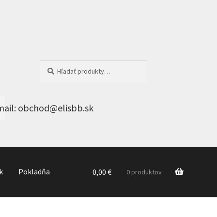
Hľadať:
Vyhľadávanie
k
Pokladňa
0,00
€
0 produktov