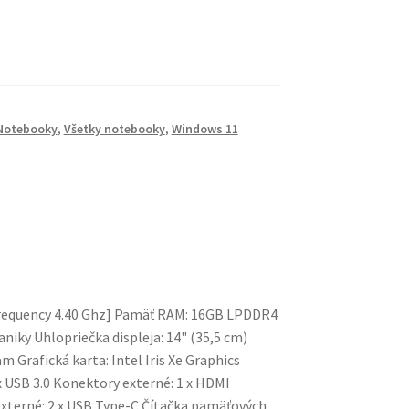
Notebooky
,
Všetky notebooky
,
Windows 11
 Frequency 4.40 Ghz] Pamäť RAM: 16GB LPDDR4
iky Uhlopriečka displeja: 14" (35,5 cm)
 Grafická karta: Intel Iris Xe Graphics
 USB 3.0 Konektory externé: 1 x HDMI
externé: 2 x USB Type-C Čítačka pamäťových