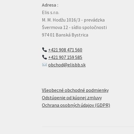
Adresa :
Elis s.r.o.
M. M. Hodžu 1016/3 - prevádzka
Švermova 12 - sídlo spoločnosti
974 01 Banská Bystrica
+421 908 471 560
+421 907 159 585
obchod@elisbb.sk
Všeobecné obchodné podmienky
Odstúpenie od kúpnej zmluvy
Ochrana osobných údajov (GDPR)