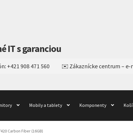
né IT s garanciou
nitory
Mobily a tablety
Komponenty
Koší
Obchod
obchod
Odstúpenie od kúpnej zmluvy
odné podmienky
Wishlist
7420 Carbon Fiber (16GB)