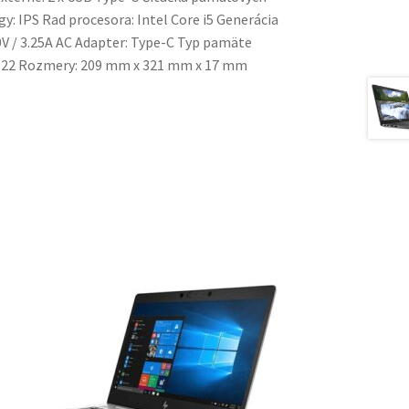
y: IPS Rad procesora: Intel Core i5 Generácia
0V / 3.25A AC Adapter: Type-C Typ pamäte
022 Rozmery: 209 mm x 321 mm x 17 mm