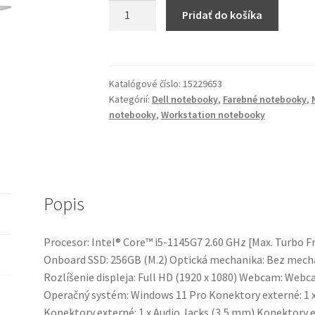
množstvo
Pridať do košíka
Notebook
Dell
Latitude
7420
Katalógové číslo:
15229653
Carbon
Kategórií:
Dell notebooky
,
Farebné notebooky
,
Fiber
notebooky
,
Workstation notebooky
(16GB)
Popis
Procesor: Intel® Core™ i5-1145G7 2.60 GHz [Max. Turbo
Onboard SSD: 256GB (M.2) Optická mechanika: Bez mechan
Rozlíšenie displeja: Full HD (1920 x 1080) Webcam: Webcam
Operačný systém: Windows 11 Pro Konektory externé: 1 x
Konektory externé: 1 x Audio Jacks (3,5 mm) Konektory 