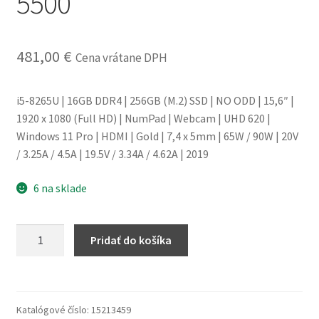
5500
obchodné
podmienky
481,00
€
Cena vrátane DPH
Wishlist
i5-8265U | 16GB DDR4 | 256GB (M.2) SSD | NO ODD | 15,6″ |
1920 x 1080 (Full HD) | NumPad | Webcam | UHD 620 |
Windows 11 Pro | HDMI | Gold | 7,4 x 5mm | 65W / 90W | 20V
/ 3.25A / 4.5A | 19.5V / 3.34A / 4.62A | 2019
6 na sklade
množstvo
Pridať do košíka
Notebook
Dell
Latitude
5500
Katalógové číslo:
15213459