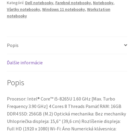
Kategórií:
Dell notebooky
,
Farebné notebooky
,
Notebooky
,
Všetky notebooky
,
Windows 11 notebooky
,
Workstation
notebooky
Popis
Ďalšie informácie
Popis
Procesor: Intel® Core™ i5-8265U 1.60 GHz [Max. Turbo
Frequency 3.90 GHz] 4 Cores 8 Threads Pamäť RAM: 16GB
DDR4 SSD: 256GB (M.2) Optická mechanika: Bez mechaniky
Uhlopriečka displeja: 15,6" (39,6 cm) Rozlíšenie displeja:
Full HD (1920 x 1080) Wi-Fi: Áno Numerická klávesnica: