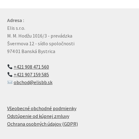
Adresa :
Elis s.r.o.
M. M. Hodžu 1016/3 - prevádzka
Švermova 12 - sídlo spoločnosti
974 01 Banská Bystrica
+421 908 471 560
+421 907 159 585
obchod@elisbb.sk
Všeobecné obchodné podmienky
Odstúpenie od kúpnej zmluvy
Ochrana osobných údajov (GDPR)