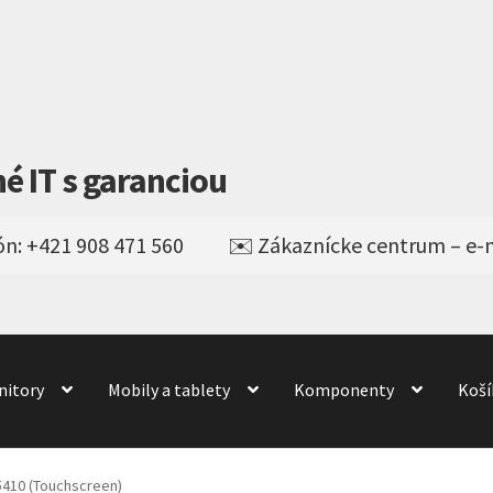
né IT s garanciou
nitory
Mobily a tablety
Komponenty
Koší
Obchod
obchod
Odstúpenie od kúpnej zmluvy
odné podmienky
Wishlist
5410 (Touchscreen)