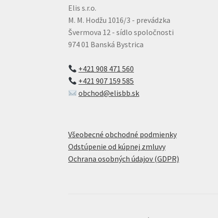
Elis s.r.o.
M. M. Hodžu 1016/3 - prevádzka
Švermova 12 - sídlo spoločnosti
974 01 Banská Bystrica
+421 908 471 560
+421 907 159 585
obchod@elisbb.sk
Všeobecné obchodné podmienky
Odstúpenie od kúpnej zmluvy
Ochrana osobných údajov (GDPR)