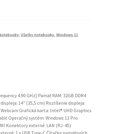
Notebooky
,
Všetky notebooky
,
Windows 11
 Frequency 4.90 GHz] Pamäť RAM: 32GB DDR4
spleja: 14" (35,5 cm) Rozlíšenie displeja:
: Webcam Grafická karta: Intel® UHD Graphics
igabit Operačný systém: Windows 11 Pro
DMI Konektory externé: LAN (RJ-45)
externé: 1 x USB Type-C Čítačka pamäťových