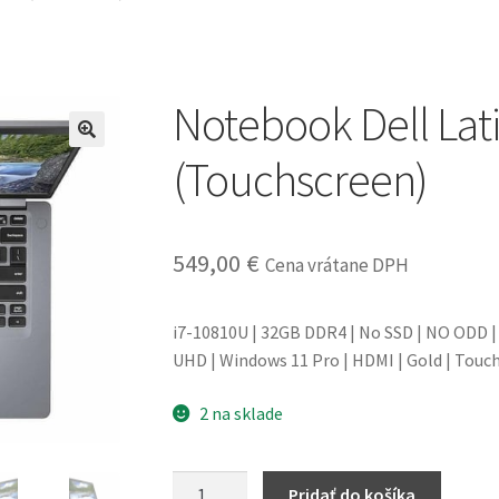
Notebook Dell Lat
(Touchscreen)
549,00
€
Cena vrátane DPH
i7-10810U | 32GB DDR4 | No SSD | NO ODD | 1
UHD | Windows 11 Pro | HDMI | Gold | Touch
2 na sklade
množstvo
Pridať do košíka