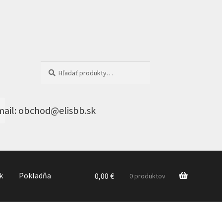
Hľadať:
Vyhľadávanie
k
Pokladňa
0,00
€
0 produktov