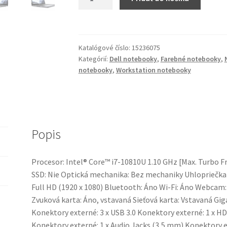
Notebook
Dell
Latitude
5410
Katalógové číslo:
15236075
(Touchscreen)
Kategórií:
Dell notebooky
,
Farebné notebooky
,
notebooky
,
Workstation notebooky
Popis
Procesor: Intel® Core™ i7-10810U 1.10 GHz [Max. Turbo
SSD: Nie Optická mechanika: Bez mechaniky Uhlopriečka di
Full HD (1920 x 1080) Bluetooth: Áno Wi-Fi: Áno Webcam
Zvuková karta: Áno, vstavaná Sieťová karta: Vstavaná G
Konektory externé: 3 x USB 3.0 Konektory externé: 1 x H
Konektory externé: 1 x Audio Jacks (3,5 mm) Konektory 