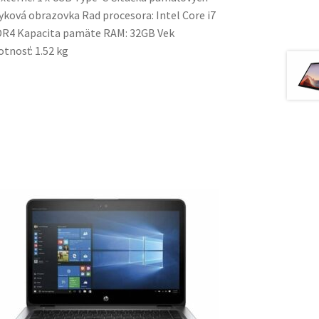
yková obrazovka Rad procesora: Intel Core i7
DDR4 Kapacita pamäte RAM: 32GB Vek
nosť: 1.52 kg