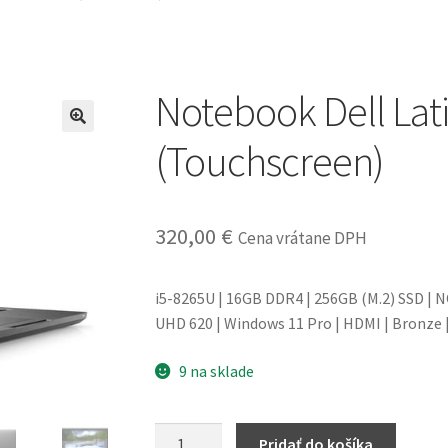
Notebook Dell Lat
(Touchscreen)
320,00
€
Cena vrátane DPH
i5-8265U | 16GB DDR4 | 256GB (M.2) SSD | NO
UHD 620 | Windows 11 Pro | HDMI | Bronze 
9 na sklade
množstvo
Pridať do košíka