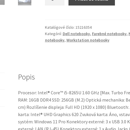
Notebook
Dell
Latitude
5400
Katalógové číslo:
15216354
(Touchscreen)
Kategórií:
Dell notebooky
,
Farebné notebooky
,
notebooky
,
Workstation notebooky
Popis
Procesor: Intel® Core™ i5-8265U 1.60 GHz [Max. Turbo Fr
RAM: 16GB DDR4 SSD: 256GB (M.2) Optická mechanika: Bez
cm) Rozlíšenie displeja: Full HD (1920 x 1080) Bluetoot
karta: Intel® UHD Graphics 620 Zvuková karta: Áno, vsta
systém: Windows 11 Pro Konektory externé: 3 x USB 3.0 
externé: LAN (RJ-45) Konektory externé: 1 x Audio Jacks