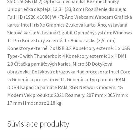
SSD: 256GB (M.2) Optická mechanika: Bez mechaniky
Uhlopriečka displeja: 13,3" (33,8 cm) Rozlíšenie displeja:
Full HD (1920 x 1080) Wi-Fi: Áno Webcam: Webcam Grafická
karta: Intel Iris Xe Graphics Zvuková karta: Áno, vstavaná
Sieťová karta: Vstavaná Gigabit Operačný systém: Windows
11 Pro Konektory externé: 1 x Audio Jacks (3,5 mm)
Konektory externé: 2 x USB 3.2 Konektory externé: 1 x USB
Type-C with Thunderbolt 4 Konektory externé: 1 x HDMI
2.0 Čítačka pamäťových kariet: Micro SD Dotyková
obrazovka: Dotyková obrazovka Rad procesora: Intel Core
i5 Generácia procesorov: 11. Generácia Typ pamäte RAM:
DDR4 Kapacita pamäte RAM: 8GB Network modem: 4G
Modem Vek produktu: 2021 Rozmery: 207 mm x 305 mm x
17 mm Hmotnosť: 1.18 kg
Súvisiace produkty