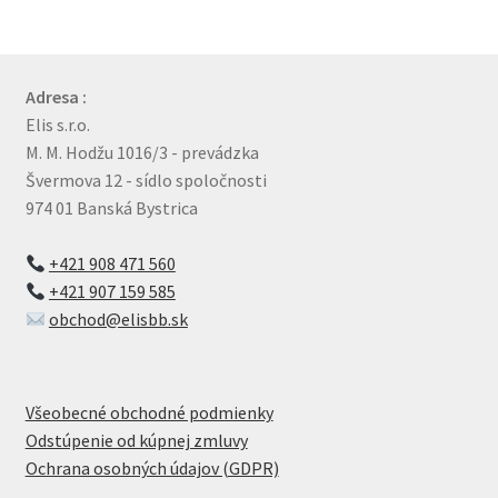
Adresa :
Elis s.r.o.
M. M. Hodžu 1016/3 - prevádzka
Švermova 12 - sídlo spoločnosti
974 01 Banská Bystrica
+421 908 471 560
+421 907 159 585
obchod@elisbb.sk
Všeobecné obchodné podmienky
Odstúpenie od kúpnej zmluvy
Ochrana osobných údajov (GDPR)