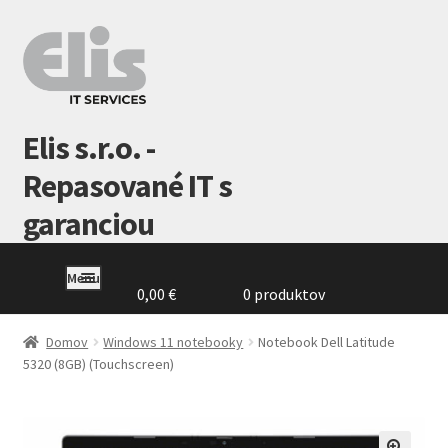
Preskočiť
Preskočiť
na
na
navigáciu
obsah
Elis s.r.o. -
Repasované IT s
garanciou
Menu
0,00
€
0 produktov
Domovská
stránka
Domov
Windows 11 notebooky
Notebook Dell Latitude
5320 (8GB) (Touchscreen)
GDPR