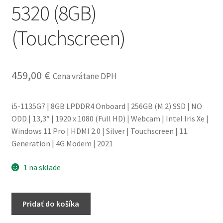
5320 (8GB)
obchodné
podmienky
(Touchscreen)
Wishlist
459,00
€
Cena vrátane DPH
i5-1135G7 | 8GB LPDDR4 Onboard | 256GB (M.2) SSD | NO
ODD | 13,3″ | 1920 x 1080 (Full HD) | Webcam | Intel Iris Xe |
Windows 11 Pro | HDMI 2.0 | Silver | Touchscreen | 11.
Generation | 4G Modem | 2021
1 na sklade
množstvo
Pridať do košíka
Notebook