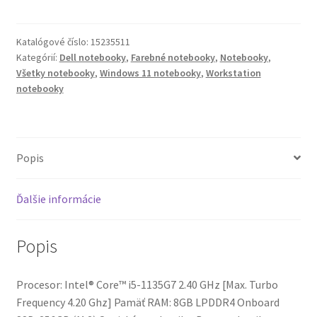
Dell
Latitude
5320
Katalógové číslo:
15235511
(8GB)
Kategórií:
Dell notebooky
,
Farebné notebooky
,
Notebooky
,
(Touchscreen)
Všetky notebooky
,
Windows 11 notebooky
,
Workstation
notebooky
Popis
Ďalšie informácie
Popis
Procesor: Intel® Core™ i5-1135G7 2.40 GHz [Max. Turbo
Frequency 4.20 Ghz] Pamäť RAM: 8GB LPDDR4 Onboard