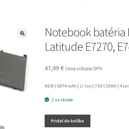
Notebook batéria
Latitude E7270, E7
47,99
€
Cena vrátane DPH
NEW | 6874 mAh | Li-Ion | 7.6V | 55Wh | 4 cel
1 na sklade
množstvo
Pridať do košíka
Notebook