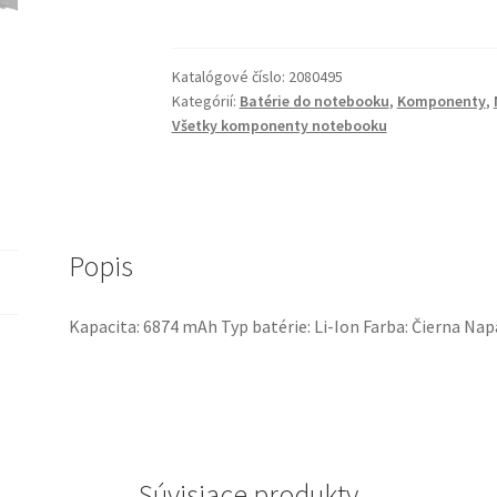
batéria
Replacement
for
Katalógové číslo:
2080495
Latitude
Kategórií:
Batérie do notebooku
,
Komponenty
,
E7270,
Všetky komponenty notebooku
E7470
(PN:
J60J5)
Popis
Kapacita: 6874 mAh Typ batérie: Li-Ion Farba: Čierna Napä
Súvisiace produkty