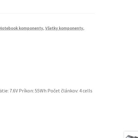
Notebook komponenty
,
Všetky komponenty
,
tie: 7.6V Príkon: 55Wh Počet článkov: 4 cells