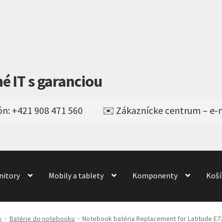
né IT s garanciou
nitory
Mobily a tablety
Komponenty
Koší
Obchod
obchod
Odstúpenie od kúpnej zmluvy
odné podmienky
Wishlist
y
Batérie do notebooku
Notebook batéria Replacement for Latitude E72