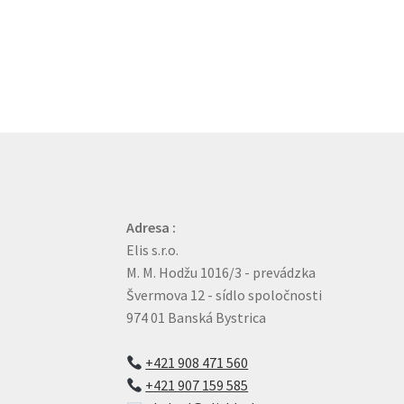
Adresa :
Elis s.r.o.
M. M. Hodžu 1016/3 - prevádzka
Švermova 12 - sídlo spoločnosti
974 01 Banská Bystrica
+421 908 471 560
+421 907 159 585