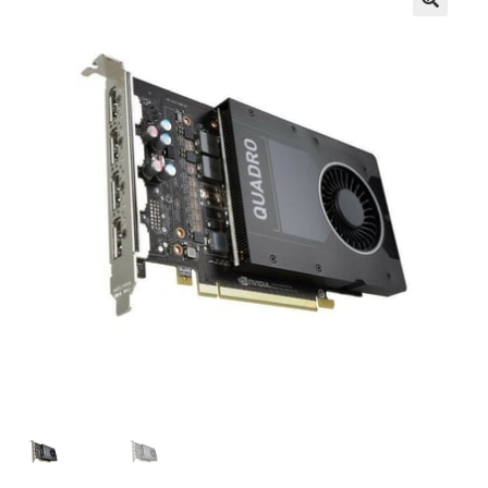
Košík
Môj účet
Obchod
obchod
Odstúpenie
od kúpnej
zmluvy
Pokladňa
Sample
Page
Všeobecné