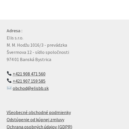
Adresa :
Elis s.r.o.
M. M. Hodžu 1016/3 - prevádzka
Švermova 12 - sídlo spoločnosti
974 01 Banská Bystrica
+421 908 471 560
+421 907 159 585
obchod@elisbb.sk
Všeobecné obchodné podmienky
Odstúpenie od kúpnej zmluvy
Ochrana osobných údajov (GDPR)