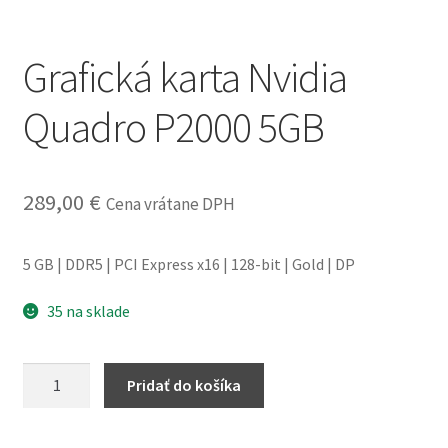
obchodné
podmienky
Grafická karta Nvidia
Wishlist
Quadro P2000 5GB
289,00
€
Cena vrátane DPH
5 GB | DDR5 | PCI Express x16 | 128-bit | Gold | DP
35 na sklade
množstvo
Pridať do košíka
Grafická
karta