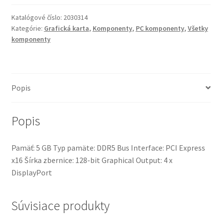
Nvidia
Quadro
Katalógové číslo:
2030314
P2000
Kategórie:
Grafická karta
,
Komponenty
,
PC komponenty
,
Všetky
5GB
komponenty
Popis
Popis
Pamäť: 5 GB Typ pamäte: DDR5 Bus Interface: PCI Express
x16 Šírka zbernice: 128-bit Graphical Output: 4 x
DisplayPort
Súvisiace produkty