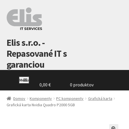
Preskočiť
Preskočiť
na
na
navigáciu
obsah
Elis s.r.o. -
Repasované IT s
garanciou
Menu
0,00
€
0 produktov
Domovská
stránka
Domov
Komponenty
PC komponenty
Grafická karta
Grafická karta Nvidia Quadro P2000 5GB
GDPR