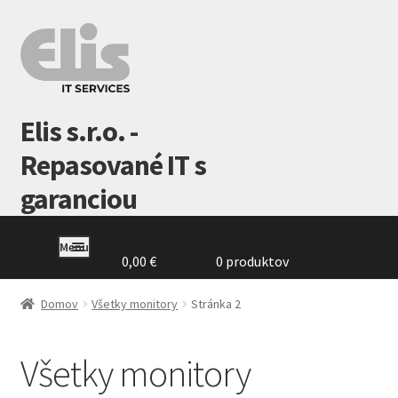
Preskočiť
Preskočiť
na
na
navigáciu
obsah
Elis s.r.o. -
Repasované IT s
garanciou
Menu
0,00
€
0 produktov
Domovská
stránka
Domov
Všetky monitory
Stránka 2
GDPR
Všetky monitory