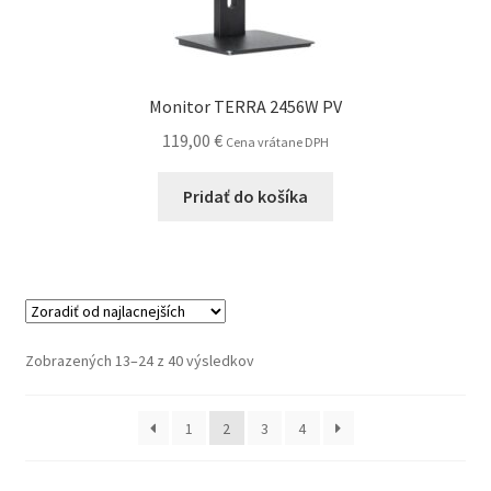
Monitor TERRA 2456W PV
119,00
€
Cena vrátane DPH
Pridať do košíka
Zoradené
Zobrazených 13–24 z 40 výsledkov
podľa
ceny:
1
2
3
4
od
najnižšej
po