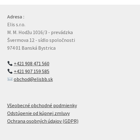
najvyššiu
Adresa :
Elis s.r.o.
M. M. Hodžu 1016/3 - prevádzka
Švermova 12 - sídlo spoločnosti
974 01 Banská Bystrica
+421 908 471 560
+421 907 159 585
obchod@elisbb.sk
Všeobecné obchodné podmienky
Odstúpenie od kúpnej zmluvy
Ochrana osobných údajov (GDPR)